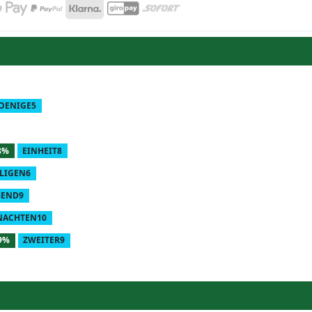
OENIGE5
8%
EINHEIT8
ILIGEN6
BEND9
NACHTEN10
9%
ZWEITER9