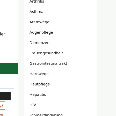
Arthritis
Asthma
Atemwege
Augenpflege
der
n
Demenzen
Frauengesundheit
Gastrointestinaltrakt
Harnwege
Hautpflege
Hepatitis
HIV
Schmerzlinderung