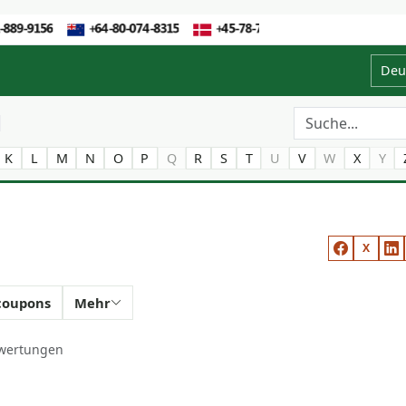
Deu
K
L
M
N
O
P
Q
R
S
T
U
V
W
X
Y
X
coupons
Mehr
wertungen