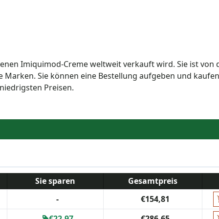
denen Imiquimod-Creme weltweit verkauft wird. Sie ist von 
re Marken. Sie können eine Bestellung aufgeben und kaufe
iedrigsten Preisen.
Sie sparen
Gesamtpreis
-
€154,81
€22,97
€286,65