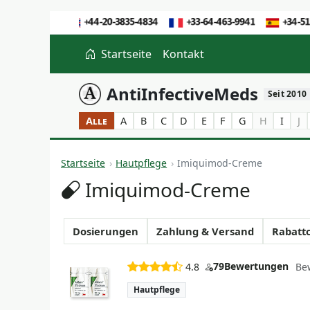
Startseite
Kontakt
AntiInfectiveMeds
Seit 2010
Alle
A
B
C
D
E
F
G
H
I
J
Startseite
Hautpflege
Imiquimod-Creme
Imiquimod-Creme
Dosierungen
Zahlung & Versand
Rabatt
79
Bewertungen
4.8
Be
Hautpflege