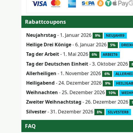
Rabattcoupons
Neujahrstag
- 1. Januar 2026
9%
NEUJAHR9
Heilige Drei Könige
- 6. Januar 2026
5%
DREIK
Tag der Arbeit
- 1. Mai 2026
6%
ARBEIT6
Tag der Deutschen Einheit
- 3. Oktober 2026
Allerheiligen
- 1. November 2026
6%
ALLERHE
Heiligabend
- 24. Dezember 2026
9%
HEILIGA
Weihnachten
- 25. Dezember 2026
10%
WEIH
Zweiter Weihnachtstag
- 26. Dezember 2026
Silvester
- 31. Dezember 2026
8%
SILVESTER8
FAQ