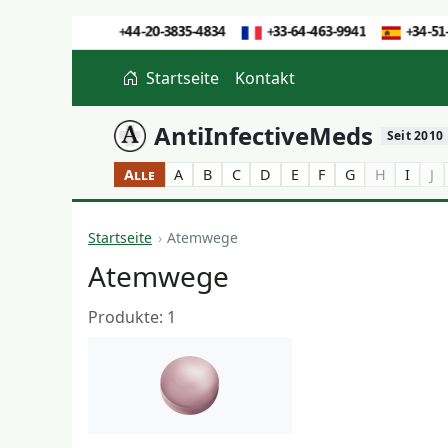
Startseite
Kontakt
AntiInfectiveMeds
Seit 2010
Alle
A
B
C
D
E
F
G
H
I
J
Startseite
Atemwege
Atemwege
Produkte: 1