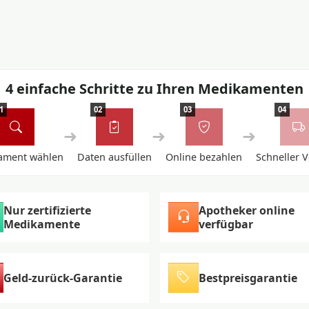
4 einfache Schritte zu Ihren Medikamenten
1
02
03
04
➜
➜
➜
ament wählen
Daten ausfüllen
Online bezahlen
Schneller 
Nur zertifizierte
Apotheker online
Medikamente
verfügbar
Geld-zurück-Garantie
Bestpreisgarantie