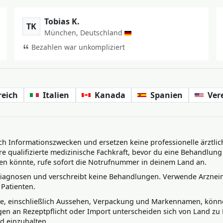
Tobias K.
TK
München, Deutschland
Bezahlen war unkompliziert
reich
Italien
Kanada
Spanien
Ver
lich Informationszwecken und ersetzen keine professionelle ärztl
e qualifizierte medizinische Fachkraft, bevor du eine Behandlun
egen könnte, rufe sofort die Notrufnummer in deinem Land an.
 Diagnosen und verschreibt keine Behandlungen. Verwende Arznei
 Patienten.
e, einschließlich Aussehen, Verpackung und Markennamen, können
en an Rezeptpflicht oder Import unterscheiden sich von Land zu La
d einzuhalten.