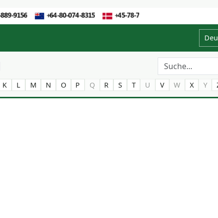
Deu
K
L
M
N
O
P
Q
R
S
T
U
V
W
X
Y